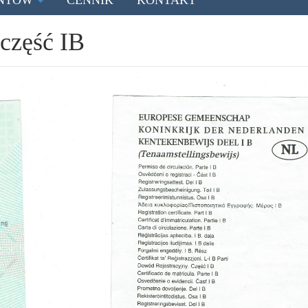
ENTÓW
CENNIK
KONTAKT
część IB