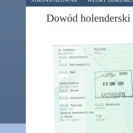
STRONA GŁÓWNA
WZORY DOKUM
Dowód holenderski 